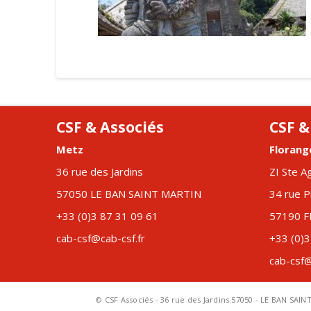
CSF & Associés
CSF &
Metz
Florang
36 rue des Jardins
ZI Ste A
57050 LE BAN SAINT MARTIN
34 rue P
+33 (0)3 87 31 09 61
57190 
cab-csf@cab-csf.fr
+33 (0)3
cab-csf@
© CSF Associés - 36 rue des Jardins 57050 - LE BAN SAIN