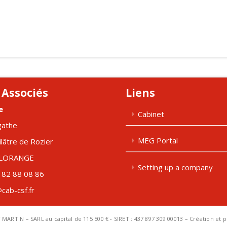
 Associés
Liens
e
Cabinet
gathe
MEG Portal
ilâtre de Rozier
FLORANGE
Setting up a company
 82 88 08 86
cab-csf.fr
T MARTIN – SARL au capital de 115 500 € - SIRET : 437 897 309 00013 – Création et