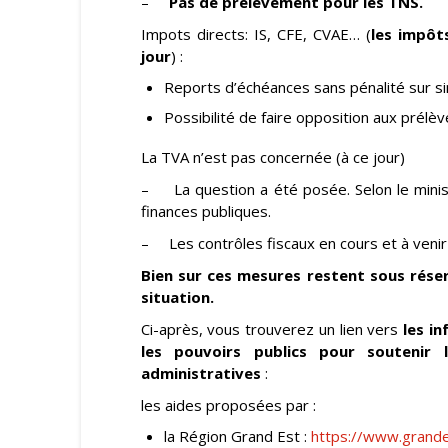
–
Pas de prélèvement pour les TNS.
Impots directs: IS, CFE, CVAE… (
les impôt
jour
) :
Reports d’échéances sans pénalité sur 
Possibilité de faire opposition aux prélè
La TVA n’est pas concernée (à ce jour)
– La question a été posée. Selon le minist
finances publiques.
– Les contrôles fiscaux en cours et à veni
Bien sur ces mesures restent sous rése
situation.
Ci-après, vous trouverez un lien vers
les in
les pouvoirs publics pour soutenir l
administratives
:
les aides proposées par :
la Région Grand Est :
https://www.grande