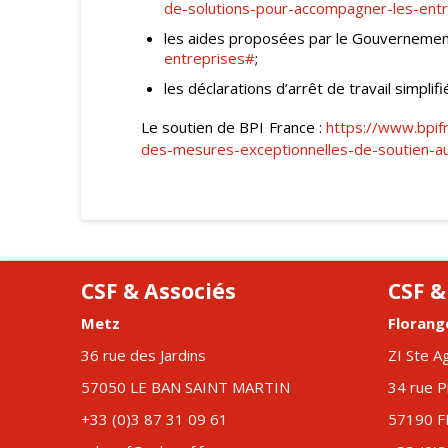
de-solutions-pour-accompagner-les-ent
les aides proposées par le Gouvernemen
entreprises#
;
les déclarations d’arrêt de travail simplif
Le soutien de BPI France :
https://www.bpifr
des-mesures-exceptionnelles-de-soutien-a
CSF & Associés
CSF &
Metz
Florang
36 rue des Jardins
ZI Ste A
57050 LE BAN SAINT MARTIN
34 rue P
+33 (0)3 87 31 09 61
57190 