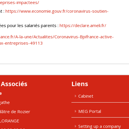
reprises-impactees/
t :
https://www.economie.gouv.fr/coronavirus-soutien-
iées pour les salariés parents :
https://declare.ameli.fr/
ance.fr/A-la-une/Actualites/Coronavirus-Bpifrance-active-
ux-entreprises-49113
 Associés
Liens
e
Cabinet
gathe
MEG Portal
ilâtre de Rozier
FLORANGE
Setting up a company