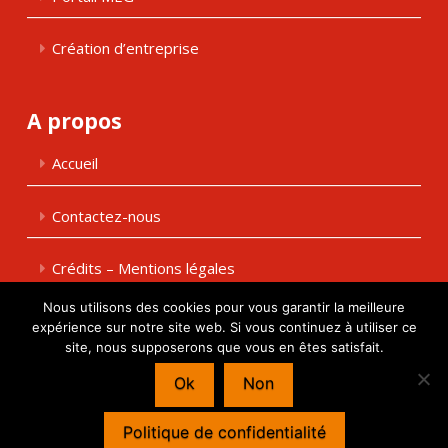
Création d’entreprise
A propos
Accueil
Contactez-nous
Crédits – Mentions légales
Nous utilisons des cookies pour vous garantir la meilleure
Espace client
expérience sur notre site web. Si vous continuez à utiliser ce
site, nous supposerons que vous en êtes satisfait.
Ok
Non
© CSF Associés - 36 rue des Jardins 57050 - LE BAN SAINT MARTIN –
SARL au capital de 115 500 € - SIRET : 437 897 309 00013 – Création et
programmation de sites internet :
Déclic communication
Politique de confidentialité