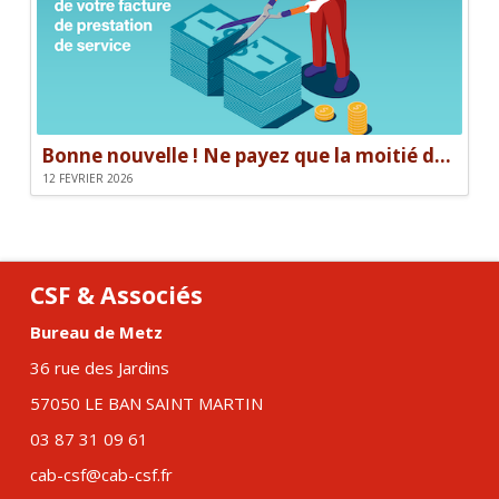
Bonne nouvelle ! Ne payez que la moitié de votre facture.
12 FÉVRIER 2026
CSF & Associés
Bureau de Metz
36 rue des Jardins
57050 LE BAN SAINT MARTIN
03 87 31 09 61
cab-csf@cab-csf.fr