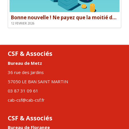
Bonne nouvelle ! Ne payez que la moitié de votre facture.
12 FÉVRIER 2026
CSF & Associés
Bureau de Metz
36 rue des Jardins
57050 LE BAN SAINT MARTIN
03 87 31 09 61
cab-csf@cab-csf.fr
CSF & Associés
Bureau de Florange