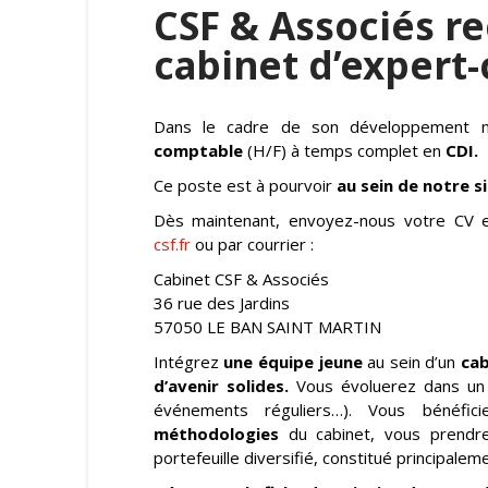
CSF & Associés re
cabinet d’expert
Dans le cadre de son développement n
comptable
(H/F) à temps complet en
CDI.
Ce poste est à pourvoir
au sein de notre s
Dès maintenant, envoyez-nous votre CV e
csf.fr
ou par courrier :
Cabinet CSF & Associés
36 rue des Jardins
57050 LE BAN SAINT MARTIN
Intégrez
une équipe jeune
au sein d’un
cab
d’avenir solides.
Vous évoluerez dans u
événements réguliers…). Vous bénéfic
méthodologies
du cabinet, vous prend
portefeuille diversifié, constitué principale