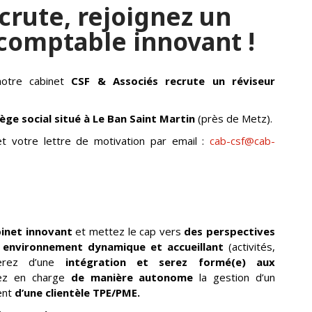
crute, rejoignez un
-comptable innovant !
otre cabinet
CSF & Associés recrute u
n réviseur
iège social situé à Le Ban Saint Martin
(près de Metz).
t votre lettre de motivation par email :
cab-csf@cab-
inet innovant
et mettez le cap vers
des perspectives
n
environnement dynamique et accueillant
(activités,
ierez d’une
intégration et serez formé(e) aux
rez en charge
de manière autonome
la gestion d’un
ment
d’une clientèle TPE/PME.