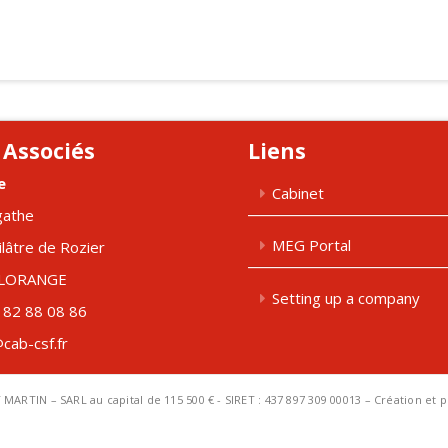
 Associés
Liens
e
Cabinet
gathe
MEG Portal
ilâtre de Rozier
FLORANGE
Setting up a company
 82 88 08 86
cab-csf.fr
T MARTIN – SARL au capital de 115 500 € - SIRET : 437 897 309 00013 – Création et