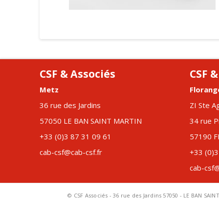
CSF & Associés
CSF &
Metz
Florang
36 rue des Jardins
ZI Ste A
57050 LE BAN SAINT MARTIN
34 rue P
+33 (0)3 87 31 09 61
57190 
cab-csf@cab-csf.fr
+33 (0)3
cab-csf@
© CSF Associés - 36 rue des Jardins 57050 - LE BAN SAIN